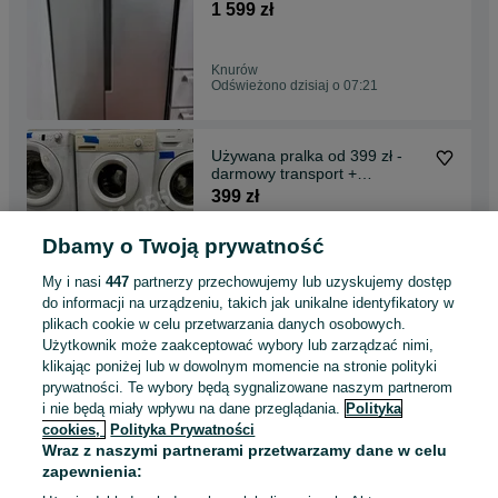
gwarancja
1 599 zł
Knurów
Odświeżono dzisiaj o 07:21
Używana pralka od 399 zł -
darmowy transport +
gwarancja
399 zł
Dbamy o Twoją prywatność
Sosnowiec
Odświeżono dzisiaj o 07:21
My i nasi
447
partnerzy przechowujemy lub uzyskujemy dostęp
do informacji na urządzeniu, takich jak unikalne identyfikatory w
plikach cookie w celu przetwarzania danych osobowych.
Używana pralka od 399 zł -
Użytkownik może zaakceptować wybory lub zarządzać nimi,
darmowy transport +
klikając poniżej lub w dowolnym momencie na stronie polityki
gwarancja
399 zł
prywatności. Te wybory będą sygnalizowane naszym partnerom
i nie będą miały wpływu na dane przeglądania.
Polityka
cookies,
Polityka Prywatności
Zabrze
Wraz z naszymi partnerami przetwarzamy dane w celu
Odświeżono dzisiaj o 07:21
zapewnienia: