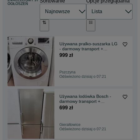
Sortowanie
Opcje przeglądania
OGŁOSZEŃ
Używana pralko-suszarka LG
- darmowy transport +
gwarancja
999 zł
Pszczyna
Odświeżono dzisiaj o 07:21
Używana lodówka Bosch -
darmowy transport +
gwarancja
699 zł
Gierałtowice
Odświeżono dzisiaj o 07:21